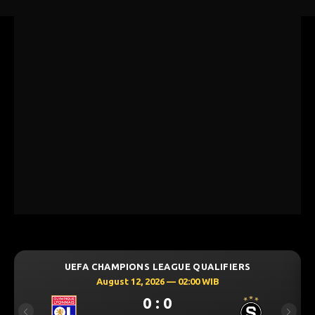
MPIONS LEAGUE QUALIFIERS
UEFA CHAMPION
st 12, 2026 — 02:00 WIB
August 12,
0 : 0
Previous
Next